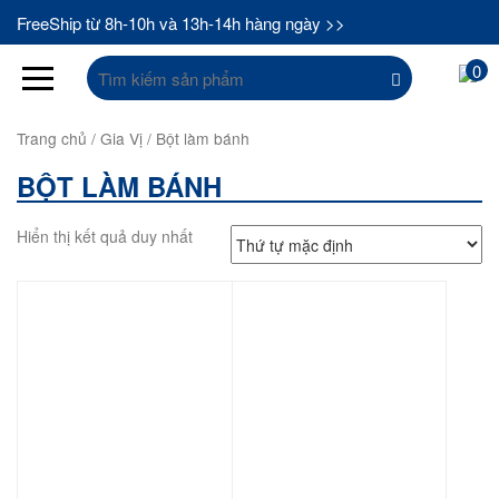
FreeShip từ 8h-10h và 13h-14h hàng ngày >>
Tìm
0
kiếm:
Trang chủ
/
Gia Vị
/ Bột làm bánh
BỘT LÀM BÁNH
Hiển thị kết quả duy nhất