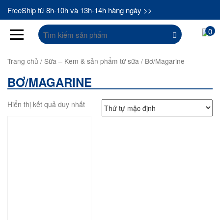
FreeShip từ 8h-10h và 13h-14h hàng ngày >>
Tìm
0
kiếm:
Trang chủ
/
Sữa – Kem & sản phẩm từ sữa
/ Bơ/Magarine
BƠ/MAGARINE
Hiển thị kết quả duy nhất