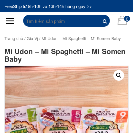
FreeShip từ 8h-10h và 13h-14h hàng ngày >>
Tìm
0
kiếm:
Trang chủ
/
Gia Vị
/ Mì Udon – Mì Spaghetti – Mì Somen Baby
Mì Udon – Mì Spaghetti – Mì Somen
Baby